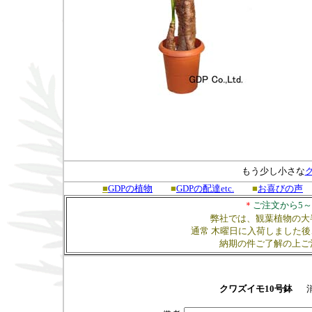
もう少し小さな
■
GDPの植物
■
GDPの配達etc.
■
お喜びの声
＊
ご注文から5～
弊社では、観葉植物の大
通常 木曜日に入荷しました
納期の件ご了解の上ご
クワズイモ10号鉢