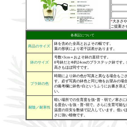
*
大きさ
ご提案さ
各表記について
鉢を含めた全高とおよその幅です。
商品のサイズ
葉の形状により若干誤差があります。
号数×3cm＝およそ鉢の直径です。
鉢のサイズ
8号鉢だとΦ約24cmのプラステック鉢です
高さもほぼ同寸です。
時期により鉢の色が写真と異なる場合もご
す。必ず写真の鉢色と同じ物をお望みの場
プラ鉢の色
の備考欄に鉢色=白というふうにお書き添え
い。
暗い場所での生育度を強･普・弱で／寒さに
る度合いを強・普･弱で。さらに生育可能な
耐陰／耐寒性
温度の目安を数値で記入しています。低い
さに強い植物です。