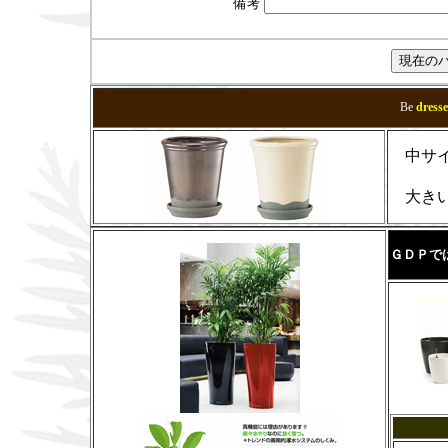
備考
Be
dres
中サイ
大きい
ＧＤＰで