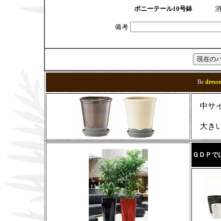
ポニーテール10号鉢
消
備考
Be
dres
中サイ
大きい
ＧＤＰで