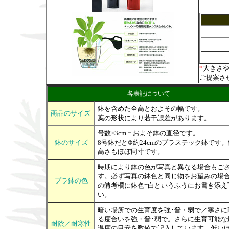
*
大きさ
ご提案さ
各表記について
鉢を含めた全高とおよその幅です。
商品のサイズ
葉の形状により若干誤差があります。
号数×3cm＝およそ鉢の直径です。
鉢のサイズ
8号鉢だとΦ約24cmのプラステック鉢です
高さもほぼ同寸です。
時期により鉢の色が写真と異なる場合もご
す。必ず写真の鉢色と同じ物をお望みの場
プラ鉢の色
の備考欄に鉢色=白というふうにお書き添え
い。
暗い場所での生育度を強･普・弱で／寒さに
る度合いを強・普･弱で。さらに生育可能な
耐陰／耐寒性
温度の目安を数値で記入しています。低い