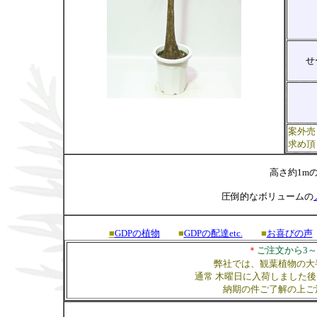
せ
案外売
求め頂
高さ約1m
圧倒的なボリュームの
■
GDPの植物
■
GDPの配達etc.
■
お喜びの声
＊
ご注文から3
弊社では、観葉植物の大
通常 木曜日に入荷しました
納期の件ご了解の上ご