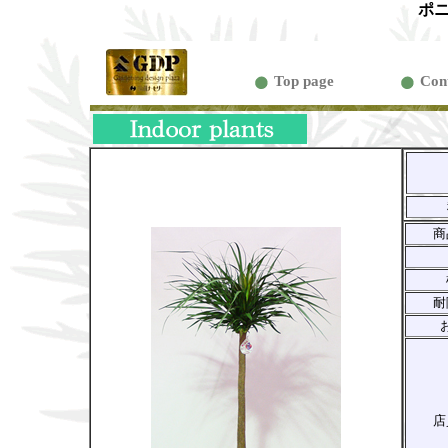
ポ
Top page
Con
商
耐
店