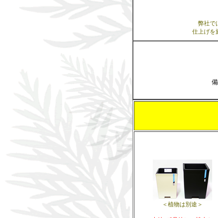
弊社で
仕上げを
＜植物は別途＞