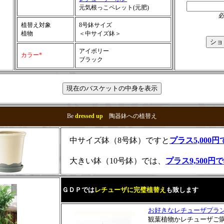
元気根っこペレット(元肥)
植替え対象
8号鉢サイズ
植物
＜中サイズ鉢＞
アイボリー
カラー*
ブラック
Be
dressed up
陶器鉢への植替え
中サイズ鉢（8号鉢）ですと
プラス5,000
大きい鉢（10号鉢）では、
プラス9,500円
ＧＤＰでは
レチューザに完璧植替え
も致します
お好きなレチューザプラ
観葉植物かレチューザご