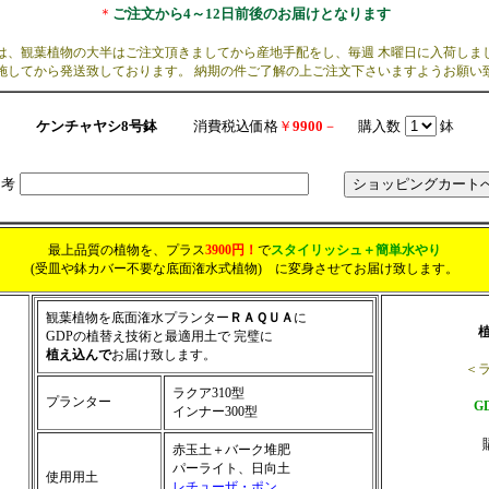
＊
ご注文から4～12日前後のお届けとなります
は、観葉植物の大半はご注文頂きましてから産地手配をし、毎週 木曜日に入荷しま
施してから発送致しております。 納期の件ご了解の上ご注文下さいますようお願い
ケンチャヤシ8号鉢
消費税込価格
￥
9900
－
購入数
鉢
備考
最上品質の植物を、プラス
3900円！
で
スタイリッシュ＋簡単水やり
(受皿や鉢カバー不要な底面潅水式植物)
に変身させてお届け致します。
観葉植物を
底面潅水プランター
ＲＡＱＵＡ
に
植
GDPの植替え技術と最適用土で 完璧に
植え込んで
お届け致します。
＜ラ
ラクア310型
プランター
G
インナー300型
赤玉土＋バーク堆肥
パーライト、日向土
使用用土
レチューザ・ポン