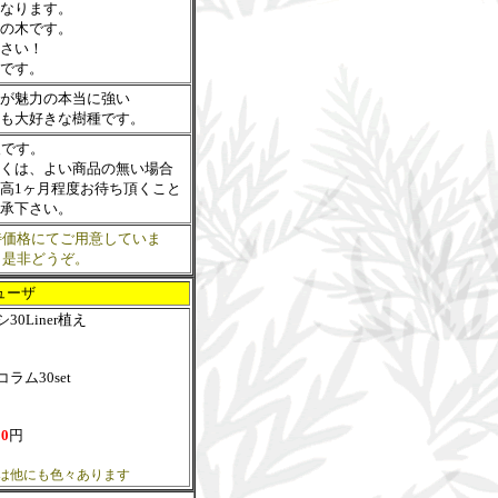
なります。
の木です。
さい！
です。
が魅力の本当に強い
も大好きな樹種です。
後です。
くは、よい商品の無い場合
高1ヶ月程度お待ち頂くこと
承下さい。
特価格にてご用意していま
！是非どうぞ。
ューザ
シ
30Liner植え
コラム
30set
00
円
は他にも色々あります