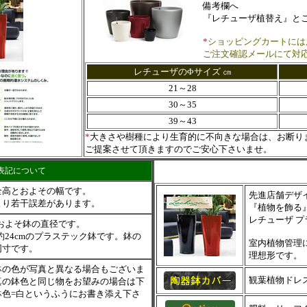
備考欄へ
『レチューザ植替え』と
*
ショッピングカートには
ご注文確認メールにて対
レチューザのΦサイズ ㎝
21～28
30～35
39～43
*
大きさや樹種により生育的に不向きな場合は、お断り
ご提案させて頂きますのでご安心下さいませ。
表記について
全高とおよその幅です。
先進
店舗デザ
より若干誤差があります。
『植物を飾る
レチューザ プ
＝およそ鉢の直径です。
約24cmのプラステック鉢です。鉢の
室内植物管理
同寸です。
理想形です。
鉢の色が写真と異なる場合もございま
観葉植物ドレス
真の鉢色と同じ物をお望みの場合は下
鉢色=白というふうにお書き添え下さ