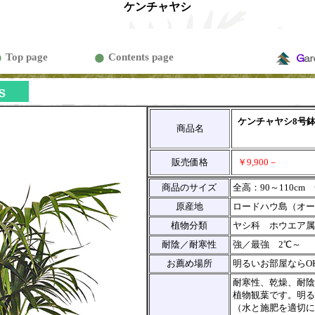
ケンチャヤシ
Top page
Contents page
ケンチャヤシ8号
商品名
販売価格
￥9,900－
商品のサイズ
全高：90～110cm 
原産地
ロードハウ島（オー
植物分類
ヤシ科 ホウエア属
耐陰／耐寒性
強／最強 2℃～
お薦め場所
明るいお部屋ならO
耐寒性、乾燥、耐陰
植物観葉です。明る
（水と施肥を適切に