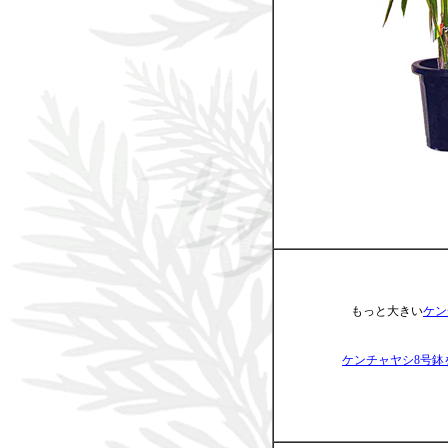
もっと大きい
ケン
ケンチャヤシ8号鉢