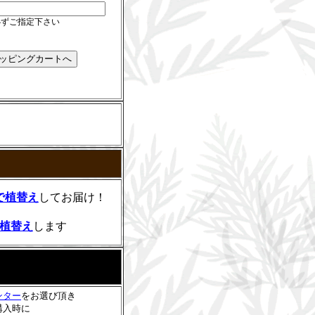
必ずご指定下さい
円で植替え
してお届け！
で植替え
します
ンター
をお選び頂き
購入時に