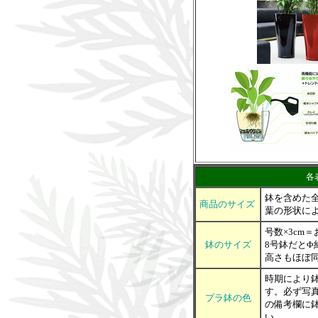
各
鉢を含めた
商品のサイズ
葉の形状に
号数×3cm
鉢のサイズ
8号鉢だとΦ
高さもほぼ
時期により
す。必ず写
プラ鉢の色
の備考欄に
い。