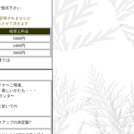
ご指示下さい
反映されませんが
応させて頂きます
植替え料金
1800円
2400円
3000円
または
イナーご用達。
』新しいかたち・・・
ランター
に於いての
アップの決定版!!