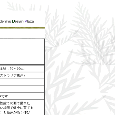
鉢
全幅：70～90cm
ストラリア東岸）
Kです
性総ての面で優れた
い場所で健全に育てる
）と新芽が高く伸び