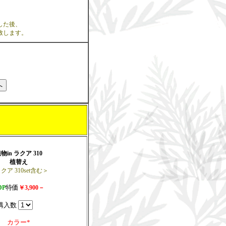
した後、
致します。
物in ラクア 310
植替え
クア 310set含む＞
特価
DP
￥3,900－
購入数
カラー*