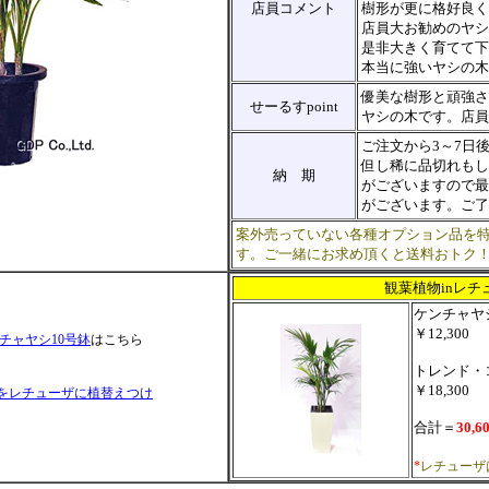
店員コメント
樹形が更に格好良く
店員大お勧めのヤシ
是非大きく育てて下
本当に強いヤシの木
優美な樹形と頑強さ
せーるすpoint
ヤシの木です。店員
ご注文から3～7日
但し稀に品切れもし
納 期
がございますので最
がございます。ご了
案外売っていない各種オプション品を
す。ご一緒にお求め頂くと送料おトク
観葉植物inレチ
ケンチャヤ
￥12,300
チャヤシ10号鉢
はこちら
トレンド・
￥18,300
をレチューザに植替えつけ
合計＝
30,6
*
レチューザ