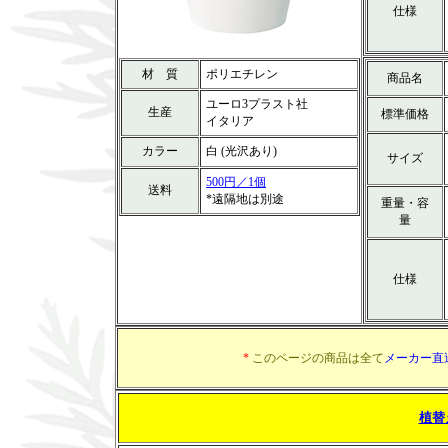
仕様
材 質
ポリエチレン
商品名
ユーロ3プラスト社
生産
標準価格
イタリア
カラー
白 (光沢あり)
サイズ
500円／1個
送料
*遠隔地は別途
重量・容
量
仕様
*
このページの商品は全て
メーカー直
植替