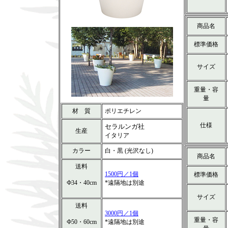
商品名
標準価格
サイズ
重量・容
量
材 質
ポリエチレン
仕様
セラルンガ社
生産
イタリア
カラー
白・黒 (光沢なし)
商品名
送料
1500円／1個
標準価格
Ф34・40cm
*遠隔地は別途
サイズ
送料
3000円／1個
重量・容
Ф50・60cm
*遠隔地は別途