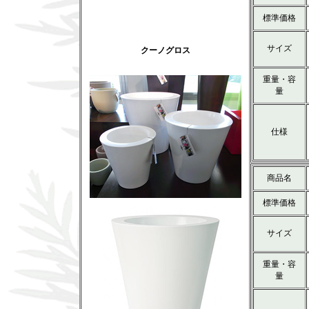
標準価格
サイズ
クーノグロス
重量・容
量
仕様
商品名
標準価格
サイズ
重量・容
量