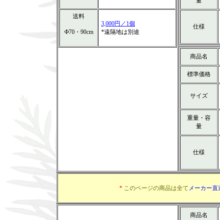
量
送料
3,000円／1個
仕様
Ф70・90cm
*遠隔地は別途
商品名
標準価格
サイズ
重量・容
量
仕様
*
このページの商品は全て
メーカー直
商品名