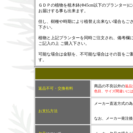
ＧＤＰの植物を植木鉢(Φ45cm以下のプランター)
お届けする事も出来ます。
但し、樹種や時期により植替え出来ない場合もご
下さい。
植物と上記プランターを同時ご注文され、備考欄
ご記入の上 ご購入下さい。
可能な場合は金額を、不可能な場合はその旨をご
す。
商品の不良以外の
返品
返品不可・交換有料
色目、サイズ間違いに
メーカー直送方式の為
お支払方法
なお、メーカー発注