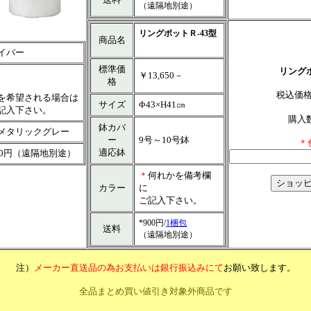
（遠隔地別途）
リングポットＲ-43型
商品名
イバー
標準価
リングポ
￥13,650－
格
税込価
を希望される場合は
サイズ
Φ43×H41㎝
記入下さい。
購入
鉢カバ
メタリックグレー
ー
9号～10号鉢
＊
適応鉢
00円（遠隔地別途）
＊
何れかを備考欄
カラー
に
ご記入下さい。
*900円/
1梱包
送料
（遠隔地別途）
注）
メーカー直送品の為お支払いは銀行振込みにて
お願い致します。
全品まとめ買い値引き対象外商品です