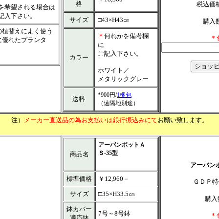
格
税込
を希望される場合は
記入下さい。
サイズ
□43×H43㎝
購入
の植替えによく使う
＊
何れかを備考欄
＊
に優れたプランタ
に
ご記入下さい。
カラー
ホワイト／
メタリックグレー
*900円/
1梱包
送料
（遠隔地別途）
注）
メーカー直送品の為お支払いは銀行振込みにて
お願い致します。
アーバンポットＡ
Ｓ-35型
商品名
アーバンポ
標準価格
￥12,960－
ＧＤＰ
サイズ
□35×H33.5㎝
購入
鉢カバー
7号～8号鉢
＊
適応鉢