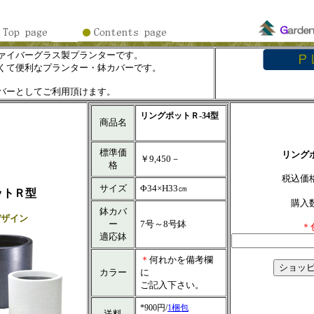
ァイバーグラス製プランターです。
くて便利なプランター・鉢カバーです。
バーとしてご利用頂けます。
リングポットＲ-34型
商品名
標準価
リングポ
￥9,450－
格
税込
サイズ
Φ34×H33㎝
ットＲ型
購入
鉢カバ
デザイン
ー
7号～8号鉢
＊
適応鉢
＊
何れかを備考欄
カラー
に
ご記入下さい。
*900円/
1梱包
送料