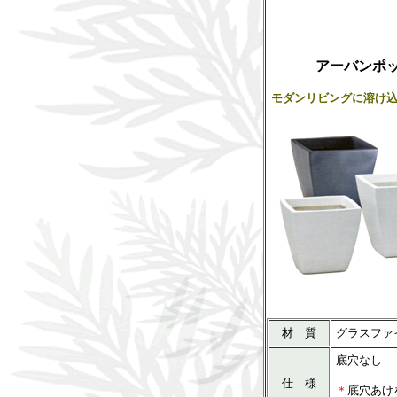
アーバンポ
モダンリビングに溶け
材 質
グラスファ
底穴なし
仕 様
＊
底穴あけ