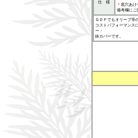
仕 様
＊
底穴あけ
備考欄にご
ＧＤＰでもオリーブ等
コストパフォーマンス
ー・
鉢カバーです。