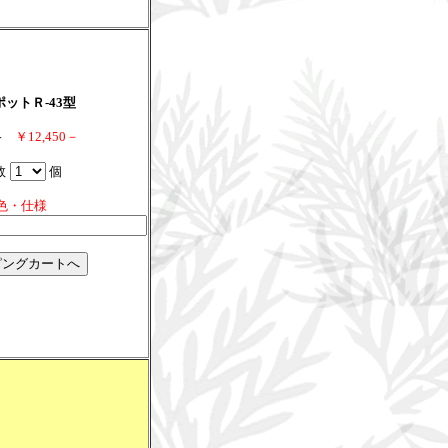
ットＲ-43型
格
￥12,450－
数
個
色・仕様