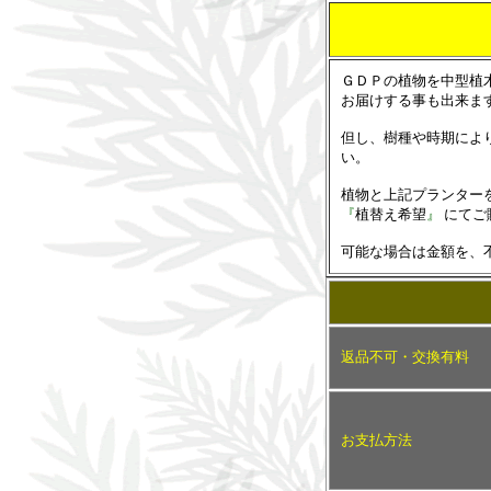
ＧＤＰの植物を中型植木
お届けする事も出来ま
但し、樹種や時期によ
い。
植物と上記プランター
『
植替え希望
』
にてご
可能な場合は金額を、
返品不可・交換有料
お支払方法