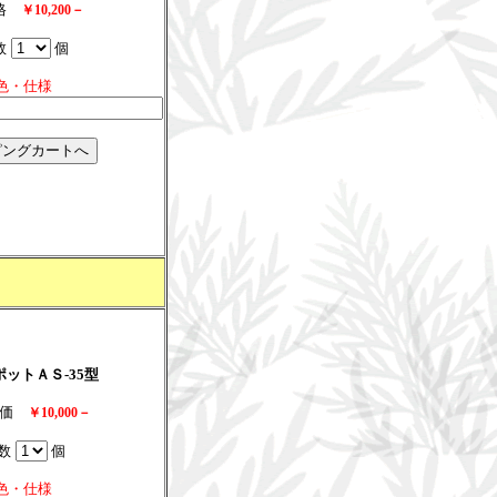
価格
￥10,200－
数
個
色・仕様
ットＡＳ-35型
特価
￥10,000－
数
個
色・仕様