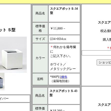
スクエアポットＳ-34
型
商品名
スクエア
標準価
￥11,880－
ット Ｓ型
格
税込
サイズ
□34×H34㎝
購入
＊
何れかを備考欄
＊
に
ご記入下さい。
カラー
ホワイト／
メタリックグレー
*900円/
1梱包
送料
（遠隔地別途）
スクエアポットＳ-43
型
商品名
イバー
スクエア
標準価
￥18,360－