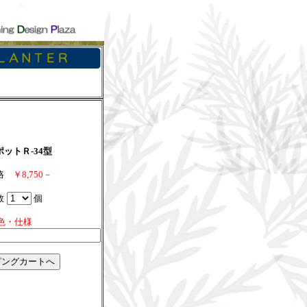
ットＲ-34型
価格
￥8,750－
数
個
色・仕様