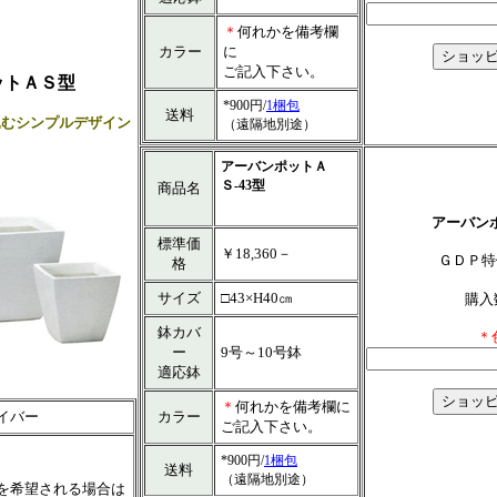
＊
何れかを備考欄
カラー
に
ご記入下さい。
ットＡＳ型
*900円/
1梱包
送料
込むシンプルデザイン
（遠隔地別途）
アーバンポットＡ
Ｓ-43型
商品名
アーバンポ
標準価
￥18,360－
ＧＤＰ
格
サイズ
□43×H40㎝
購入
鉢カバ
＊
ー
9号～10号鉢
適応鉢
＊
何れかを備考欄に
カラー
イバー
ご記入下さい。
*900円/
1梱包
送料
（遠隔地別途）
を希望される場合は