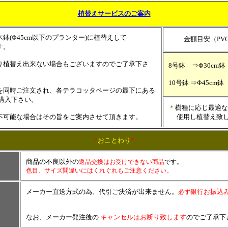
植替えサービス
のご案内
鉢(Φ45cm以下のプランター)に植替えして
金額目安（PVC
す。
り植替え出来ない場合もございますのでご了承下さ
8号鉢 ⇒Φ30cm鉢
10号鉢 ⇒Φ45cm鉢
を同時ご注文され、各テラコッタページの最下にある
購入下さい。
＊
樹種に応じ最適な
不可能な場合はその旨をご案内させて頂きます。
使用し植替え致し
*
おことわり
*
商品の不良以外の
返品交換はお受けできない商品
です。
色目、サイズ間違いにはくれぐれもご注意ください。
メーカー直送方式の為、代引ご決済が出来ません。
銀行お振込
必ず
なお、メーカー発注後の
キャンセルはお断り致します
のでご了承下