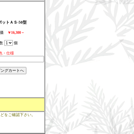
ットＡＳ-50型
特価
￥16,300－
数
個
色・仕様
などをご確認下さい。