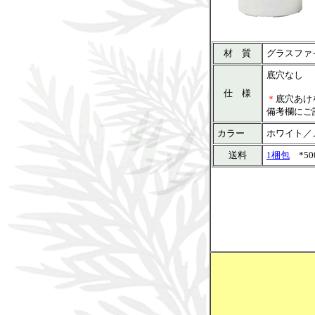
材 質
グラスファ
底穴なし
仕 様
＊
底穴あけ
備考欄にご
カラー
ホワイト／
送料
1梱包
*5