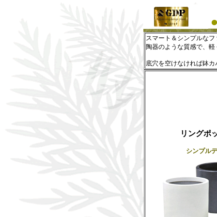
スマート＆シンプルなフ
陶器のような質感で、軽
底穴を空けなければ鉢カ
リングポ
シンプル