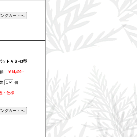
ットＡＳ-43型
特価
￥14,400－
数
個
色・仕様