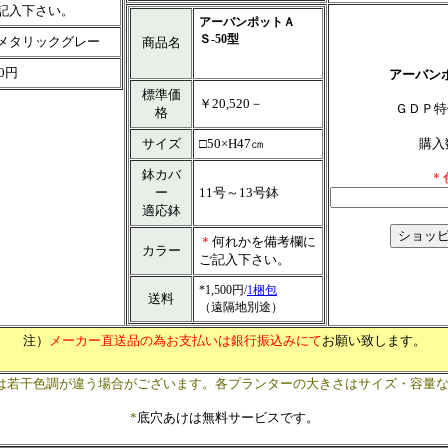
記入下さい。
アーバンポットＡ
Ｓ-50型
メタリックグレー
商品名
0円
アーバンポ
標準価
￥20,520－
ＧＤＰ
格
サイズ
□50×H47㎝
購入
鉢カバ
＊
ー
11号～13号鉢
適応鉢
＊
何れかを備考欄に
カラー
ご記入下さい。
*1,500円/
1梱包
送料
（遠隔地別途）
注）
メーカー直送品の為お支払いは銀行振込みにて
お願い致します。
は若干色調が違う場合がございます。各プランターの大きさはサイズ・容量
*
底穴あけは無料サービスです。