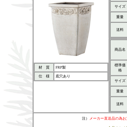
サイズ
重量
送料
商品名
標準価
材 質
FRP製
格
仕 様
底穴あり
サイズ
重量
送料
注）
メーカー直送品の為お