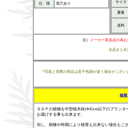
サイズ
仕 様
底穴あり
重量
送料
注）
メーカー直送品の為お
全品まとめ
*写真と実際の商品は若干色調が違う場合がござい
植替
ＧＤＰの植物を中型植木鉢(Φ45cm以下のプランタ
お届けする事も出来ます。
但し、樹種や時期により植替え出来ない場合もご