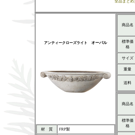
全品まとめ
商品名
標準価
オーバル
アンティークローズライト
格
サイズ
重量
送料
商品名
標準価
格
材 質
FRP製