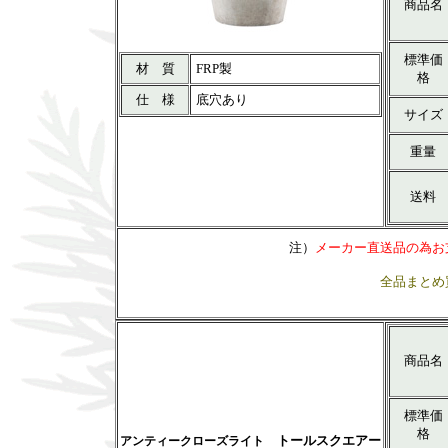
商品名
標準価
材 質
FRP製
格
仕 様
底穴あり
サイズ
重量
送料
注）
メーカー直送品の為お
全品まとめ
商品名
標準価
格
トールスクエアー
アンティークローズライト